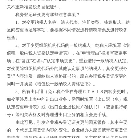
关不重新核发税务登记证件。
税务登记证变更有哪些注意事项？
1、对变更纳税人名称、法人代表、注册类型、核算形式、辖
区间变更地址等事项，要根据不同情况进行清税清票及进行税务
检查。
2、对于变更组织机构代码的一般纳税人，纳税人应填写《增
值税一般纳税人资格认定申请表》，在“申请理由”栏填写变更事
项，在“备注”栏填写“认定事项变更”，重新进行一般纳税人认定。
对变更除组织机构代码外的其他认定事项的纳税人，其变更税务
登记内容涉及一般纳税人资格证书的，应在办理税务登记变更的
同时一并换发《增值税一般纳税人资格证书》。
3、所有出口退（免）税企业在办理ＣＴＡＩＳ内容变更时，
如变更涉及上表中的进出口业务，需同时填写《出口退（免）税
认定变更申请表》或《出口企业退税帐户确认书》（变更银行帐
号）等相关表格及时办理进出口业务的相应变更手续。
由此可见，引发企业税务登记证变更的因素很多，其中主要
的一个就是工商登记内容的变化。企业经办人应当携带变更登记
申请书、税务登记证及证明资料等材料，向主管税务机关提出申