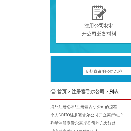

注册公司材料
开公司必备材料
首页
>
注册塞舌尔公司
> 列表
海外注册必看!注册塞舌尔公司的流程
个人SOHO注册塞舌尔公司开立离岸帐户
列举注册塞舌尔离岸公司的几大好处