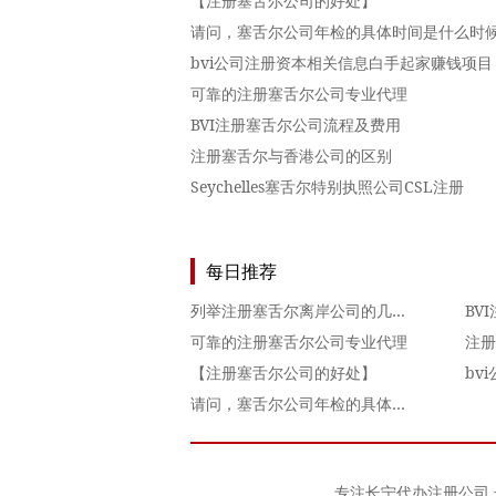
【注册塞舌尔公司的好处】
请问，塞舌尔公司年检的具体时间是什么时
bvi公司注册资本相关信息白手起家赚钱项
可靠的注册塞舌尔公司专业代理
BVI注册塞舌尔公司流程及费用
注册塞舌尔与香港公司的区别
Seychelles塞舌尔特别执照公司CSL注册
每日推荐
列举注册塞舌尔离岸公司的几大好处
BV
可靠的注册塞舌尔公司专业代理
注册
【注册塞舌尔公司的好处】
请问，塞舌尔公司年检的具体时间是什么时候？
专注
长宁代办注册公司
,