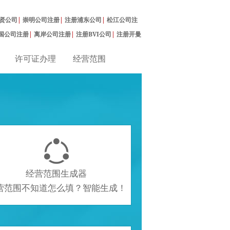
贤公司
|
崇明公司注册
|
注册浦东公司
|
松江公司注
国公司注册
|
离岸公司注册
|
注册BVI公司
|
注册开曼
许可证办理
经营范围

经营范围生成器
营范围不知道怎么填？智能生成！