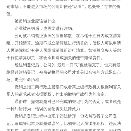
别市场，不能进入市场的公司即便还“活着”，也失去了存在的价
值。
被吊销企业应该做什么
企业被吊销后，也需要进行注销。
公司被吊销营业执照的应当解散，在吊销十五日内成立清算
组，开始清算。逾期不成立清算组进行清算的，债权人可以申请
人民法院指定有关人员组成清算组进行清算。如清算义务人等怠
于行使清算职责，将会承担造成损失的连带赔偿责任。
经注销登记后，公司的“最后一口气”也就喘完了。也只有最
终经过注销登记，被吊销执照的公司才算是以合法的方式退出市
场、走完生命历程。
撤销是指工商行政主管部门或者其上级行政机关根据利害关
系人的请求或者依据职权，作出的撤销行政行为的决定。
通俗讲，撤销就是对已经完成的登记行为的否定，或者说是
一种纠错行为，错误的登记丧失法律效力
撤销是登记过程中出现了违法情形，但依然取得了公司登
记，造成登记本身就是错误的，比如登记人员滥用职权、违反法
定程序，或者申请人提交虚假材料、隐瞒重要事实等等，因此登