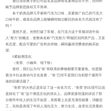
通过谐音换字的公司起名及品牌命名案例层出不穷，但同时
赋予品牌新思路却又不简单。
各个奶类品牌几乎都有巧克力口味，若要推广自己的巧克力
口味牛奶，难道在品牌上能够瞬间独立醒目的命名方式就没有了
吗？
显然不是。光明打破了常规，在巧克力这个常规词语中加
入“努力”的概念，使整体名称“巧克努力”即能区别同类产品，又富
有态度。配合可爱的广告和吉祥物，瞬间赢得消费者的购买欲
望。
6紧贴潮流化
（丧茶、小确幸、地下铁）
曾经，我们认为与“丧”有联系的事物都要尽量避免。但是随
着当今社会推动与文化发展，“丧”已经不是我们当初那个避而不
谈的回避话题了。
“丧茶”的火热正是应证了这一命名方式，“丧茶”的出现可以说
是踩在了“丧”这个潮流文化的浪尖上。品牌直接坦荡的诉说了部
分都市年轻人的生活不如意，表面看上去是充满负能量，消极怠
工，实则是表现了年轻人顶住压力，努力生活，改变生活质量的