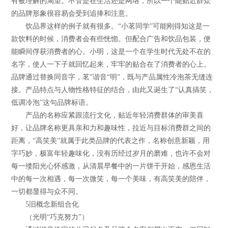
有被理解的渴望。不管是在生活还是网络，所以一个能贴近群众
的品牌形象很容易会受到追捧和注意。
饮品界这样的例子就有很多。“小茗同学”可能刚得知这是一
款饮料的时候，消费者会有些恍惚。但配合广告和饮品包装，便
能瞬间俘获消费者的心。小明，这是一个在学生时代无处不在的
名字，使人一下子就回忆起来，牢牢的贴合在了消费者的心上。
品牌通过替换同音字，茗”谐音“明”，既与产品属性冷泡茶无缝连
接。产品特点与人物性格特征的结合，由此又诞生了“认真搞笑，
低调冷泡”这句品牌标语。
产品的名称应紧跟流行文化，贴近年轻消费群体的审美喜
好，让品牌名称更具亲和力和趣味性，拉近与目标消费群之间的
距离，“高笑美”就属于此类品牌的代表之作，名称创意新颖，用
字巧妙，极富年轻趣味化，没有历经过岁月的磨难，也许不会对
每一缕阳光心怀感激，从清晨早餐中的一片饼干开始，感恩生活
中的每一次相遇，每一次微笑，每一个美味，有高笑美的陪伴，
一切都显得与众不同。
5旧概念新组合化
（光明“巧克努力”）