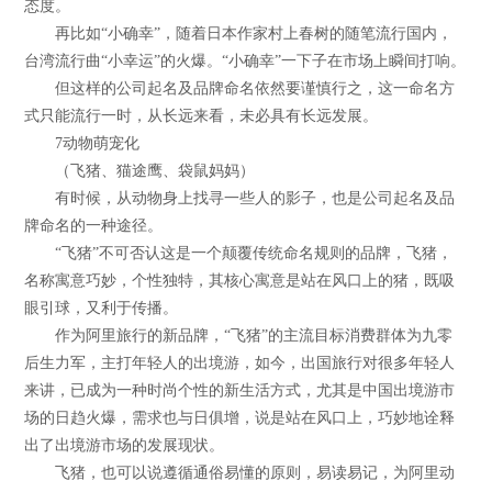
态度。
再比如“小确幸”，随着日本作家村上春树的随笔流行国内，
台湾流行曲“小幸运”的火爆。“小确幸”一下子在市场上瞬间打响。
但这样的公司起名及品牌命名依然要谨慎行之，这一命名方
式只能流行一时，从长远来看，未必具有长远发展。
7动物萌宠化
（飞猪、猫途鹰、袋鼠妈妈）
有时候，从动物身上找寻一些人的影子，也是公司起名及品
牌命名的一种途径。
“飞猪”不可否认这是一个颠覆传统命名规则的品牌，飞猪，
名称寓意巧妙，个性独特，其核心寓意是站在风口上的猪，既吸
眼引球，又利于传播。
作为阿里旅行的新品牌，“飞猪”的主流目标消费群体为九零
后生力军，主打年轻人的出境游，如今，出国旅行对很多年轻人
来讲，已成为一种时尚个性的新生活方式，尤其是中国出境游市
场的日趋火爆，需求也与日俱增，说是站在风口上，巧妙地诠释
出了出境游市场的发展现状。
飞猪，也可以说遵循通俗易懂的原则，易读易记，为阿里动