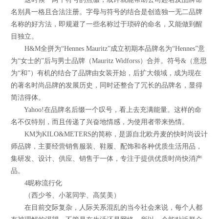
名别具一格且合法注册。字母与符号的结合是创造独一无二品牌
名称的好方法，即规避了一些名称过于琐碎的命名，又能做到醒
目独立。
H&M全拼为“Hennes Mauritz”成立初期本品牌名为“Hennes”意
为“女士的”后与男士品牌（Mauritz Widforss）合并。符号&（意思
为“和”）有机的结合了品牌由女装开始，后扩大领域，成为现在
的著名时尚品牌的发展历史，同时还整合了冗长的品牌名，显得
简洁得体。
Yahoo!在品牌名后缀一个叹号，看上去充满能量。这样的命
名不仅特别，而且传递了兴奋地情感，为使用者带来热情。
KM为KILO&METERS的简称，是源自北欧丹麦的快时尚设计
师品牌，主要经营销售服装、鞋履、配饰和各种优质生活用品，
集研发、设计、供应、销售于一体，专注于提供优质时尚快消产
品。
4昵称流行化
（西少爷、小茗同学、高笑美）
在目前交际复杂，人际关系混乱的当今社会来说，每个人都