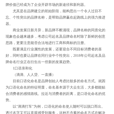
牌价值已经成为了企业开辟市场的新途径和新利器。
尤其是在品牌建立的初始阶段，能构思出一个令人过目不
忘、个性突出的品牌名称，是帮助品牌赢在起跑线上的强力推进
器。
商业发展日新月异，新品牌不断涌现，品牌名称的同质化的
现象也会越来越多，考虑公司起名及品牌命名时除了新鲜的创意
思路，更要注意能否合法地进行工商和商标的注册。
既要满足行业属性的发展，还要迎合不同目标消费者的喜
好，同时也要让品牌在同行业中个性突出，2018年公司起名及品
牌命名行业正在衍生出一些新的发展趋势。
1口语亲和化
（滴滴、人人贷、一直播）
目前口语化命名是品牌创始人考虑比较多的命名方式。就因
为口语化命名的特征明显，命名基本源于大众生活，大多都能贴
合消费者的感情路线。拉近与消费者的距离，是口语化命名的优
势。
以“滴滴打车”为例，口语化的命名使人随时可以脱口而出。
透过名字又可以直观感受到服务，这种不含蓄的命名方式在解决