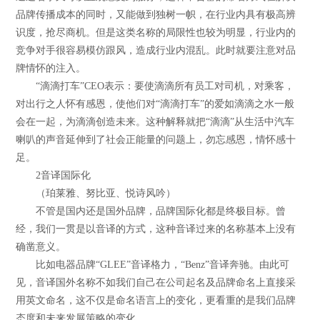
品牌传播成本的同时，又能做到独树一帜，在行业内具有极高辨
识度，抢尽商机。但是这类名称的局限性也较为明显，行业内的
竞争对手很容易模仿跟风，造成行业内混乱。此时就要注意对品
牌情怀的注入。
“滴滴打车”CEO表示：要使滴滴所有员工对司机，对乘客，
对出行之人怀有感恩，使他们对“滴滴打车”的爱如滴滴之水一般
会在一起，为滴滴创造未来。这种解释就把“滴滴”从生活中汽车
喇叭的声音延伸到了社会正能量的问题上，勿忘感恩，情怀感十
足。
2音译国际化
（珀莱雅、努比亚、悦诗风吟）
不管是国内还是国外品牌，品牌国际化都是终极目标。曾
经，我们一贯是以音译的方式，这种音译过来的名称基本上没有
确凿意义。
比如电器品牌“GLEE”音译格力，“Benz”音译奔驰。由此可
见，音译国外名称不如我们自己在公司起名及品牌命名上直接采
用英文命名，这不仅是命名语言上的变化，更看重的是我们品牌
态度和未来发展策略的变化。