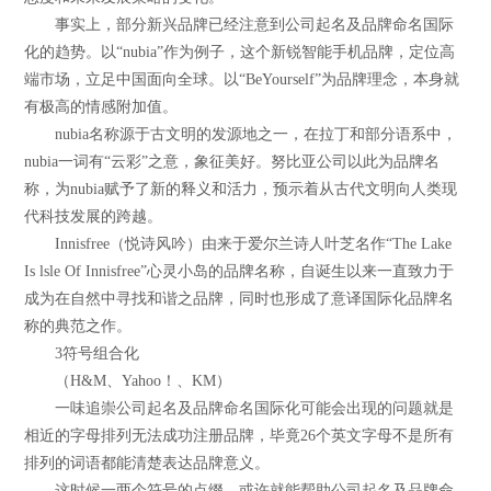
事实上，部分新兴品牌已经注意到公司起名及品牌命名国际
化的趋势。以“nubia”作为例子，这个新锐智能手机品牌，定位高
端市场，立足中国面向全球。以“BeYourself”为品牌理念，本身就
有极高的情感附加值。
nubia名称源于古文明的发源地之一，在拉丁和部分语系中，
nubia一词有“云彩”之意，象征美好。努比亚公司以此为品牌名
称，为nubia赋予了新的释义和活力，预示着从古代文明向人类现
代科技发展的跨越。
Innisfree（悦诗风吟）由来于爱尔兰诗人叶芝名作“The Lake
Is lsle Of Innisfree”心灵小岛的品牌名称，自诞生以来一直致力于
成为在自然中寻找和谐之品牌，同时也形成了意译国际化品牌名
称的典范之作。
3符号组合化
（H&M、Yahoo！、KM）
一味追崇公司起名及品牌命名国际化可能会出现的问题就是
相近的字母排列无法成功注册品牌，毕竟26个英文字母不是所有
排列的词语都能清楚表达品牌意义。
这时候一两个符号的点缀，或许就能帮助公司起名及品牌命