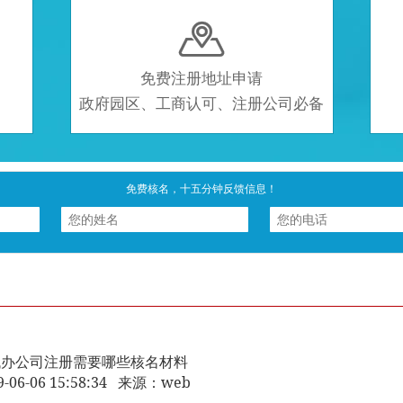

免费注册地址申请
政府园区、工商认可、注册公司必备
免费核名，十五分钟反馈信息！
代办公司注册需要哪些核名材料
9-06-06 15:58:34 来源：web