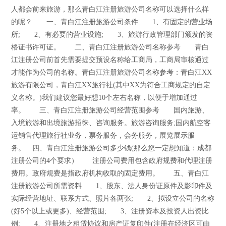
人都会前来旅游，那么青白江注册旅游公司名称可以选择什么样
的呢？ 一、青白江注册旅游公司条件 1、有固定的营业场
所; 2、有必要的营业设施; 3、旅游行政管理部门颁发的资
格证书许可证。 二、青白江注册旅游公司名称参考 青白
江注册公司前首先需要提交预设名称给工商局，工商局审核通过
才能作为公司的名称。青白江注册旅游公司名称参考：青白江XX
旅游有限公司，青白江XX旅行社(其中XX为符合工商规定的自定
义名称。)我们建议您最好想10个左右名称，以便于增加通过
率。 三、青白江注册旅游公司经营范围参考 国内旅游、
入境旅游和出境旅游招徕、咨询服务。旅游咨询服务;国内航空客
运销售代理旅行社业务，票务服务，会务服务，展览展示服
务。 四、青白江注册旅游公司多少钱(那么您一定想知道：成都
注册公司的4个要求） 注册公司费用包含政府规费和代理注册
费用。政府规费是指政府机构收取的固定费用。 五、青白江
注册旅游公司所需资料 1、股东、法人身份证原件及影印件及
实际经营地址、联系方式、照片各两张; 2、拟设立公司的名称
(好5个以上或更多)、经营范围; 3、注册资本及投资人出资比
例; 4、注册地之租赁协议和房产证复印件(注册在经济区可由